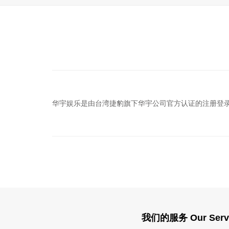
华宇娱乐是由台湾捷豹旗下华宇公司官方认证的注册登录
我们的服务 Our Serv