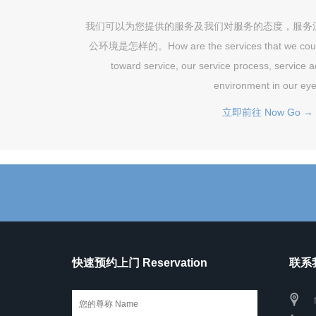
我们可以为您提供的服务及我们对服务的态度，服务
公环境是怎样的。How are the services that we could pr
toward service, our service process, service 
environment in our ey
立即前往 Now Go →
快速预约上门 Reservation
联系我