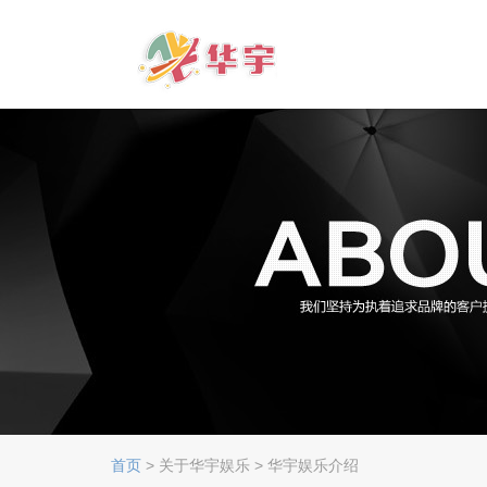
首页
> 关于华宇娱乐 > 华宇娱乐介绍