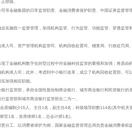
，正部级。
公司等金融集团的日常监管职责、金融消费者保护职责、中国证券监督管
融业实施统一监督管理，加强机构监管、行为监管、功能监管、穿透监管
构准入司、资产管理机构监管司、机构回收处置司、稽查局、行政处罚局
体现了金融机构数字化转型过程中对金融科技监管的重视和加强；将原由
融机构准入司；此外，考虑到中小银行改革，成立了机构回收处置部。可
切实加强相应职能。
业银行监管部，承担全国性股份制商业银行、城市商业银行和民营银行的
银行监管部和城市商业银行监管部合二为一。
会原编制少15人。主任1名，副主任4名，科级领导职数114名(其中机关
察官1名，首席律师1名，总会计师1名)。
职责分工。以消费者保护为例，国家金融监督管理总局负责金融消费者权