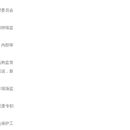
理委员会
和持续监
、内部审
机构监管
以说，新
非现场监
党委专职
益保护工