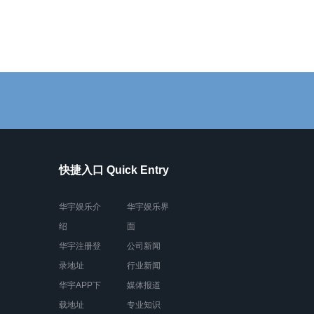
快捷入口 Quick Entry
华宇娱乐介
华宇娱乐界
绍
面
华宇注册登
公司新闻
录地址
行业新闻
华宇APP下
媒体报道
载地址
专业知识